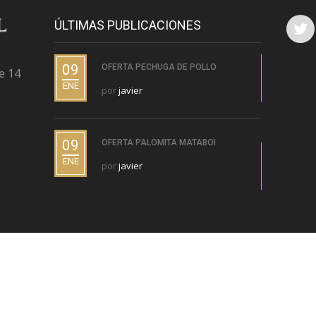
ÚLTIMAS PUBLICACIONES
09
09
OFERTA PECHUGA DE POLLO
O
e 14
C
ENE
ENE
por
javier
p
09
OFERTA PALOMITA MATABOI
09
O
ENE
por
javier
(
ENE
p