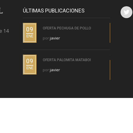
ÚLTIMAS PUBLICACIONES
09
09
OFERTA PECHUGA DE POLLO
O
e 14
C
ENE
ENE
por
javier
p
09
OFERTA PALOMITA MATABOI
09
O
ENE
por
javier
(
ENE
p